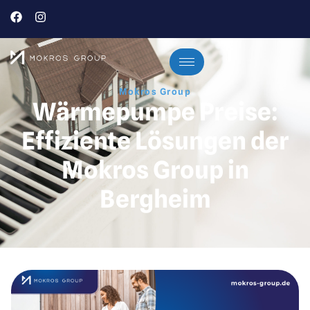
Mokros Group
Wärmepumpe Preise:
Effiziente Lösungen der
Mokros Group in
Bergheim